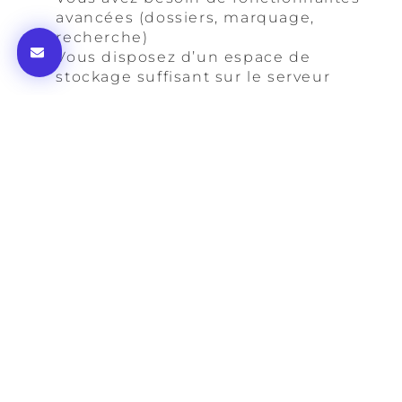
avancées (dossiers, marquage,
recherche)
Vous disposez d’un espace de
stockage suffisant sur le serveur
Il est utile de préciser que le choix d’un
protocole n’est pas définitif. Vous pouvez
passer de l’un à l’autre
si vos besoins
évoluent. En revanche, assurez-vous de
sauvegarder vos messages importants
avant tout changement majeur.
Optimiser la gestion de vos
courriers électroniques
Une fois le protocole choisi et configuré,
plusieurs bonnes pratiques peuvent
améliorer votre expérience de gestion des
e-mails :
Organisez vos messages
: Créez des
dossiers thématiques pour classer vos