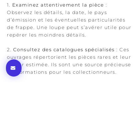
1.
Examinez attentivement la pièce
:
Observez les détails, la date, le pays
d’émission et les éventuelles particularités
de frappe. Une loupe peut s’avérer utile pour
repérer les moindres détails.
2.
Consultez des catalogues spécialisés
: Ces
ouvrages répertorient les pièces rares et leur
valeur estimée. Ils sont une source précieuse
d’informations pour les collectionneurs.
3.
Utilisez des sites web dédiés à la
numismatique
: De nombreuses plateformes
en ligne offrent des informations actualisées
sur les pièces rares et leur valeur sur le
marché.
4.
Faites expertiser votre pièce
: En cas de
doute ou pour une estimation précise,